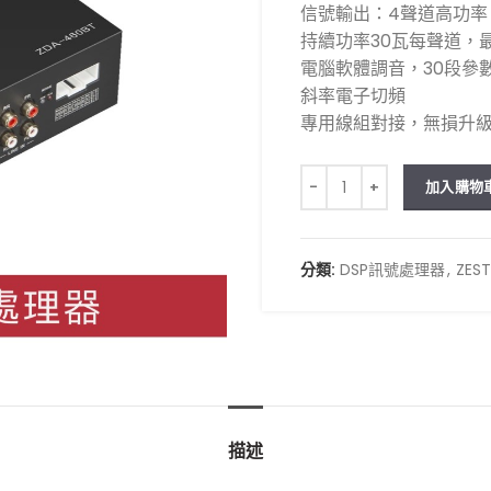
信號輸出：4聲道高功率
持續功率30瓦每聲道，最
電腦軟體調音，30段參數
斜率電子切頻
專用線組對接，無損升
ZEST ZDA-460BT 四聲
加入購物
分類:
DSP訊號處理器
,
ZEST
描述