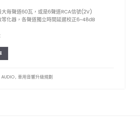
大毎聲道60瓦，或是6聲道RCA信號(2V)
等化器，各聲道獨立時間延遲校正6~48dB
級
道DSP訊號處理器 數量
車
 AUDIO
,
車用音響升級規劃