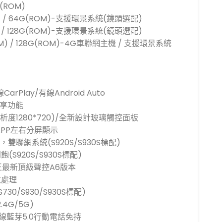
G(ROM)
AM) / 64G(ROM)-支援環景系統(鏡頭選配)
AM) / 128G(ROM)-支援環景系統(鏡頭選配)
(RAM) / 128G(ROM)-4G車聯網主機 / 支援環景系統
arPlay/有線Android Auto
分享功能
析度1280*720)/全新設計玻璃觸控面板
APP左右分屏顯示
組，雙聯網系統(S920S/S930S標配)
S920S/S930S標配)
航王最新頂級聲控A6版本
效處理
0/S930/S930S標配)
4G/5G)
最新無線藍芽5.0行動電話免持