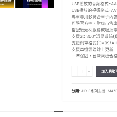
USB播放的音頻格式-AAC
USB播放的視頻格式-AVI/
專車專用款符合車子內裝
可學習方控，對應市售
搭配後頭枕銀幕或吸頂電
支援3D 360º環景系
支援倒車格式(CVBS/AHD
支援車機雲端線上更新
一年保固，台灣電檢合
JHY S系列 MAZDA馬自達
加入購物
分類:
JHY S系列主機
,
MAZ