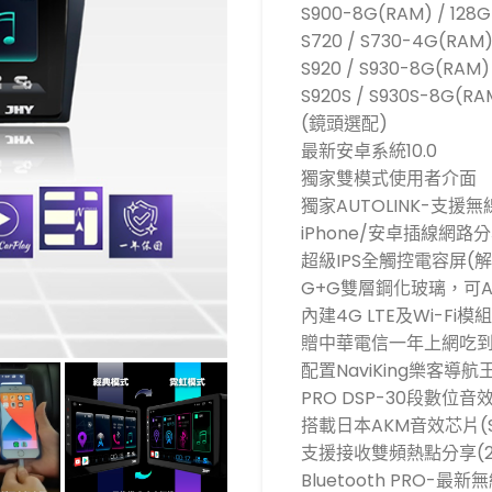
S900-8G(RAM) / 128
S720 / S730-4G(R
S920 / S930-8G(R
S920S / S930S-8G
(鏡頭選配)
最新安卓系統10.0
獨家雙模式使用者介面
獨家AUTOLINK-支援無線C
iPhone/安卓插線網路
超級IPS全觸控電容屏(解
G+G雙層鋼化玻璃，可
內建4G LTE及Wi-Fi模
贈中華電信一年上網吃到飽(
配置NaviKing樂客導
PRO DSP-30段數位音
搭載日本AKM音效芯片(S73
支援接收雙頻熱點分享(2.
Bluetooth PRO-