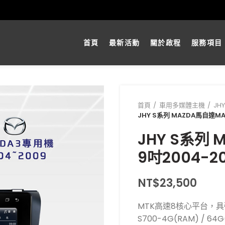
首頁
最新活動
關於啟程
服務項目
首頁
車用多媒體主機
JH
JHY S系列 MAZDA馬自達
JHY S系列
9吋2004-
NT$
23,500
MTK高速8核心平台，具強大
S700-4G(RAM) / 64