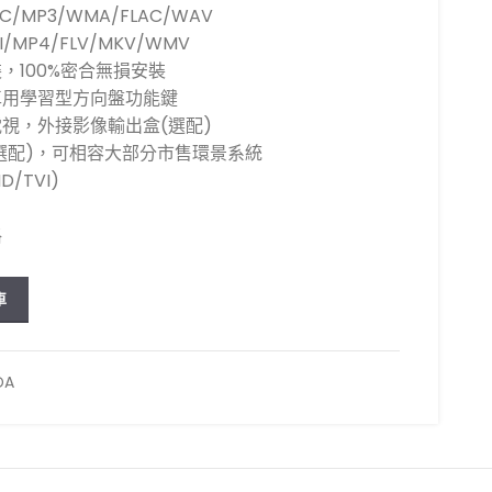
/MP3/WMA/FLAC/WAV
MP4/FLV/MKV/WMV
，100%密合無損安裝
車用學習型方向盤功能鍵
視，外接影像輸出盒(選配)
統(選配)，可相容大部分市售環景系統
/TVI)
格
MAZDA3馬三9吋2004-2009車用多媒體安卓主機 數量
車
DA