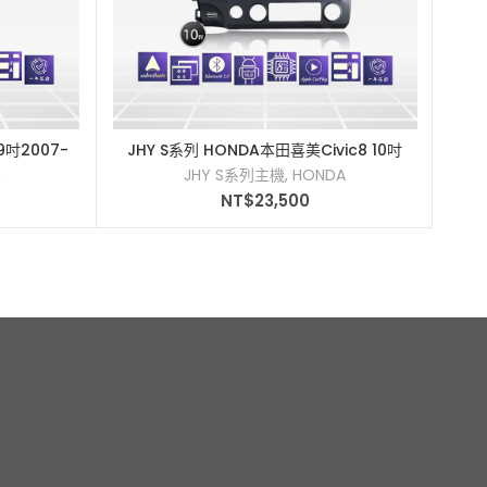
9吋2007-
JHY S系列 HONDA本田喜美Civic8 10吋
JHY
加入購物車
機
2006-2012車用多媒體安卓主機
D
JHY S系列主機
,
HONDA
NT$
23,500