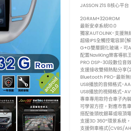
JASSON Z1S 8核心平台
2GRAM+32GROM
最新安卓系統10.0
獨家AUTOLINK-支援無線C
超級IPS全觸控電容屏(解
G+G雙層鋼化玻璃，可
配置NaviKing樂客導航
PRO DSP-30段數位音
支援接收雙頻熱點分享(2.
Bluetooth PRO-
USB播放的音頻格式-AAC
USB播放的視頻格式-AVI/
專車專用款符合車子內裝
可學習方控，對應市售
搭配後頭枕銀幕或吸頂電
支援3D 360º環景系
支援倒車格式(CVBS/AHD