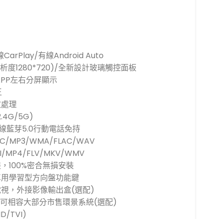
arPlay/有線Android Auto
析度1280*720)/全新設計玻璃觸控面板
APP左右分屏顯示
王
效處理
4G/5G)
最新無線藍芽5.0行動電話免持
/MP3/WMA/FLAC/WAV
MP4/FLV/MKV/WMV
，100%密合無損安裝
車用學習型方向盤功能鍵
視，外接影像輸出盒(選配)
統，可相容大部分市售環景系統(選配)
/TVI)