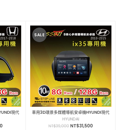
SALE
SA
UNDI現代
車用3D環景多媒體導航安卓機HYUNDI現代
車用
加入購物車
G到府安裝9吋
ix35[JASSON]8+128G到府安裝10吋2010-
ix3
HYUNDAI
2015
00
NT$
31,500
NT$
39,000