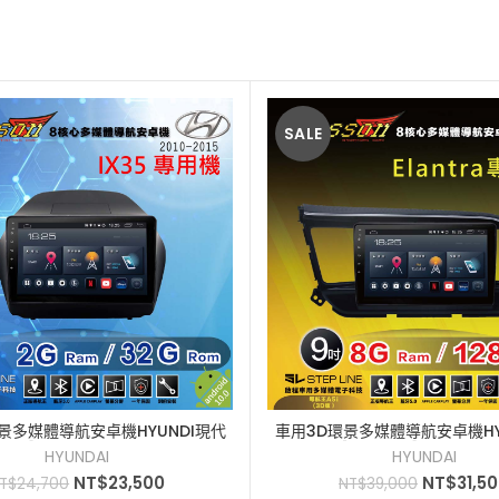
SALE
景多媒體導航安卓機HYUNDI現代
車用3D環景多媒體導航安卓機HY
加入購物車
加入購物車
SSON]2+32G到府安裝10吋2010-
Elantra[JASSON]8+128
HYUNDAI
HYUNDAI
2015
2019
NT$
23,500
NT$
31,5
T$
24,700
NT$
39,000