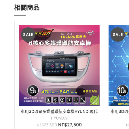
相關商品
SALE
SALE
車用3D環景多媒體導航安卓機HYUNDI現代
車用3D環
加入購物車
Tucson[JASSON]4+64G到府安裝9吋
ix35[JA
HYUNDAI
2017-2018
NT$
27,500
NT$
35,500
N