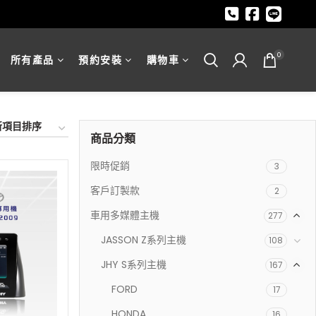
0
所有產品
預約安裝
購物車
商品分類
限時促銷
3
客戶訂製款
2
車用多媒體主機
277
JASSON Z系列主機
108
JHY S系列主機
167
FORD
17
HONDA
16