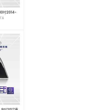
進口車專用多媒體主機
2
車用電子改裝相關
31
10吋2014-
主機
TA
車用音響升級規劃
15
a 9吋2017車