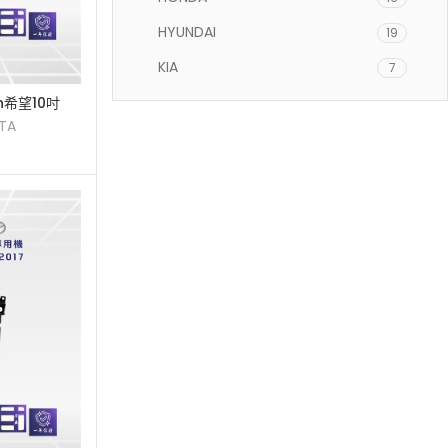
HYUNDAI
19
KIA
7
LEXUS
sh希望10吋
3
安卓主機
TA
MAZDA
11
MITSUBISHI
11
NISSAN
16
PEUGEOT
1
SKODA
2
SUBARU
7
SUZUKI
11
TOYOTA
40
VW
6